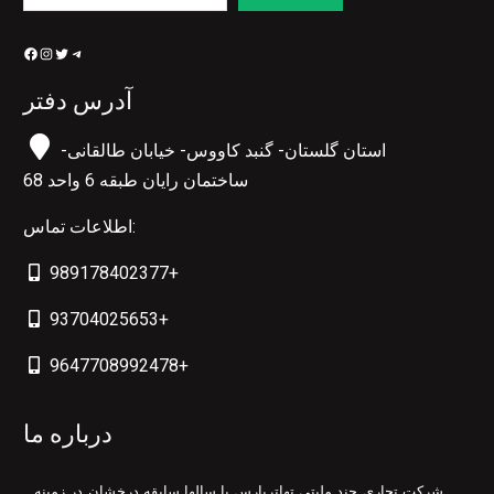
Facebook
Instagram
Twitter
Telegram
آدرس دفتر
استان گلستان- گنبد کاووس- خیابان طالقانی-
ساختمان رایان طبقه 6 واحد 68
اطلاعات تماس:
989178402377+
93704025653+
9647708992478+
درباره ما
شرکت تجاری چند ملیتی تهاترپارس با سال­ها سابقه درخشان در زمینه